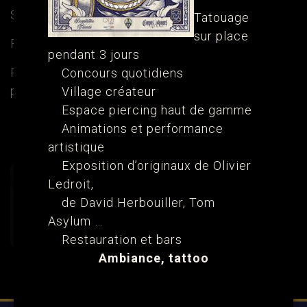
Son travail en quelques mots :
Tatouage
sur place
Fine line.
pendant 3 jours
Pour la contacter, lui parler de votre projet ou
Concours quotidiens
prendre rendez-vous utilisez son Instagram
Village créateur
Espace piercing haut de gamme
Animations et performance
Écrire
Instagram
artistique
Exposition d’originaux de Olivier
Ledroit,
de David Herbouiller, Tom
Asylum …
Restauration et bars
Ambiance, tattoo