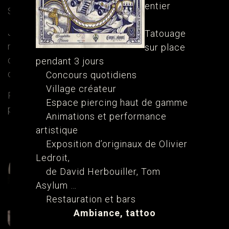
entier
Son travail en quelques mots :
Je réalise des tatouages ornementaux trash
Tatouage
mélangeant textures afin d’avoir une pièce
sur place
originale habillant le corps et suivant les
pendant 3 jours
courbes.
Concours quotidiens
Village créateur
Pour le contacter, lui parler de votre projet ou
Espace piercing haut de gamme
prendre rendez-vous utilisez son Instagram
Animations et performance
artistique
Écrire
Instagram
Exposition d’originaux de Olivier
Ledroit,
de David Herbouiller, Tom
Asylum …
Restauration et bars
Ambiance, tattoo