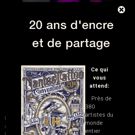
20 ans d'encre
et de partage
Ce qui
PUMPKIN
vous
attend:
HANDPOKE
Près de
Saint Vallier - France
380
Cartoon, Manga, Naïf
artistes du
Pumpkin Handpoke sera présente à la
monde
convention Internationale du tatouage de
entier
Nantes les 11, 12 et 13 septembre 2026 au