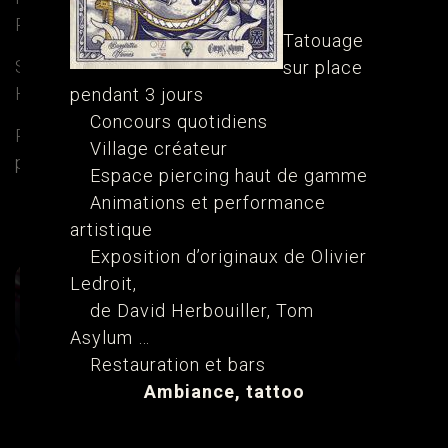
Parc des expositions de la Beaujoire.
Tatouage
Son travail en quelques mots : Je fais du
sur place
Handpoke couleur flashy illustratif.
pendant 3 jours
Concours quotidiens
Pour la contacter, lui parler de votre projet ou
Village créateur
prendre rendez-vous utilisez son Instagram
Espace piercing haut de gamme
Animations et performance
Écrire
Site internet
Instagram
artistique
Exposition d’originaux de Olivier
Ledroit,
de David Herbouiller, Tom
Asylum …
Restauration et bars
Ambiance, tattoo